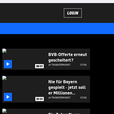
LOGIN
BVB-Offerte erneut
gescheitert?

TRANSFERMARKT
07.08.

00:51
Nie für Bayern
gespielt - jetzt soll
er Millionen

bringen
TRANSFERMARKT
07.08.

01:51