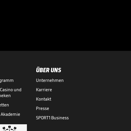

VIDEO NEWS
28.07.
01:37
ÜBER UNS
ogramm
Unternehmen
-Casino und
Karriere
theken
Kontakt
etten
Presse
 Akademie
SPORT1 Business