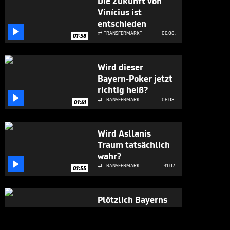
Die Zukunft von
Vinícius ist
entschieden

TRANSFERMARKT
06.08.

01:58
Wird dieser
Bayern-Poker jetzt
richtig heiß?

TRANSFERMARKT
06.08.

01:41
Wird Asllanis
Traum tatsächlich
wahr?

TRANSFERMARKT
31.07.

01:55
Plötzlich Bayerns
Mister 100 Prozent

BUNDESLIGA MEDIATHEK HIGHLIGHTS
31.07.
07:17