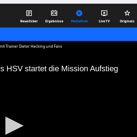





Newsticker
Ergebnisse
Mediathek
Live TV
Originals
it Trainer Dieter Hecking und Fans
 HSV startet die Mission Aufstieg
Heckings HSV startet die
ie Arbeit auf. Beim Trainingsauftakt
istert von seiner neuen Aufgabe. Die Fans
ng.