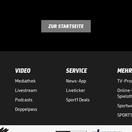
ZUR STARTSEITE
VIDEO
SERVICE
MEHR
Mediathek
News-App
TV-Pr
Livestream
Liveticker
Online
Spielo
Podcasts
Sport1 Deals
Sportw
Doppelpass
SPORT1