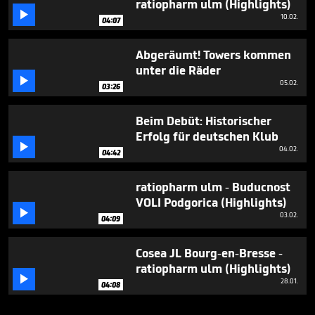
ratiopharm ulm (Highlights)

10.02.
04:07
Abgeräumt! Towers kommen
unter die Räder

05.02.
03:26
Beim Debüt: Historischer
Erfolg für deutschen Klub

04.02.
04:42
ratiopharm ulm - Buducnost
VOLI Podgorica (Highlights)

03.02.
04:09
Cosea JL Bourg-en-Bresse -
ratiopharm ulm (Highlights)

28.01.
04:08