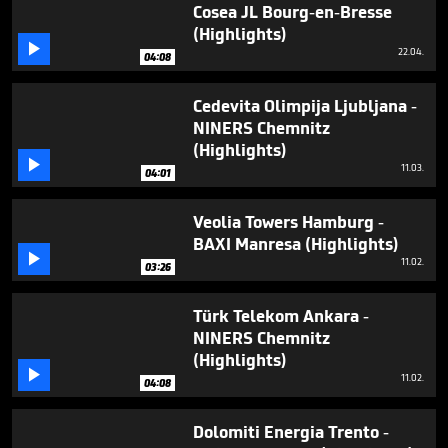
3
Cosea JL Bourg-en-Bresse
minutes,
(Highlights)
49

22.04.
seconds
04:08
Cedevita Olimpija Ljubljana -
NINERS Chemnitz
(Highlights)

11.03.
04:01
Veolia Towers Hamburg -
BAXI Manresa (Highlights)

11.02.
03:26
Türk Telekom Ankara -
NINERS Chemnitz
(Highlights)

11.02.
04:08
Dolomiti Energia Trento -