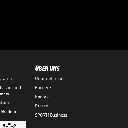
Mega-Transfer? So
ist der Stand bei
Diomande

BUNDESLIGA MEDIATHEK HIGHLIGHTS
05.08.
01:00
ÜBER UNS
ogramm
Unternehmen
-Casino und
Karriere
theken
Kontakt
etten
Presse
 Akademie
SPORT1 Business