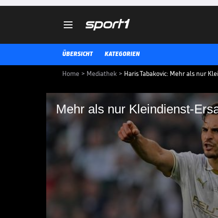

ÜBERSICHT
KATEGORIEN
Home
>
Mediathek
>
Haris Tabakovic: Mehr als nur Kle
Mehr als nur Kleindienst-Ers
Mehr als nur Kleindi
Haris Tabakovic soll die Lücke de
Doch vergleichen sollte man die 
ähnlichen Spielstil haben.
BUNDESLIGA MEDIATHEK HIGHLIGHTS