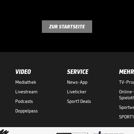
ZUR STARTSEITE
VIDEO
SERVICE
MEHR
Mediathek
News-App
TV-Pr
Livestream
Liveticker
Online
Spielo
Podcasts
Sport1 Deals
Sportw
Doppelpass
SPORT1