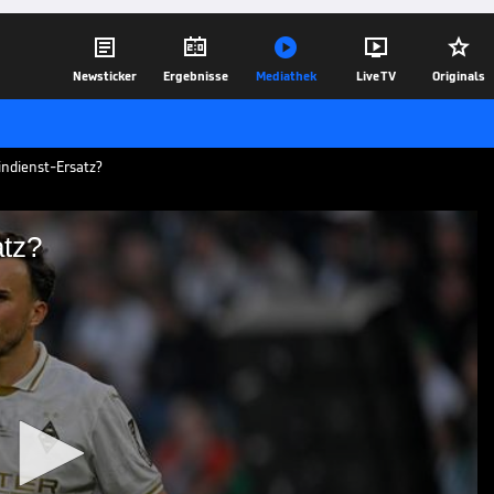





Newsticker
Ergebnisse
Mediathek
Live TV
Originals
indienst-Ersatz?
atz?
enst-Ersatz?
s verletzten Tim Kleindienst schließen.
beiden nicht, auch wenn sie einen
05.08.25