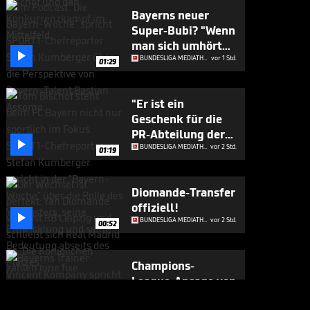
Bayerns neuer
Super-Bubi? "Wenn
man sich umhört

..."
BUNDESLIGA MEDIATHEK HIGHLIGHTS
vor 1 Std.
01:29
"Er ist ein
Geschenk für die
PR-Abteilung der

Bayern"
BUNDESLIGA MEDIATHEK HIGHLIGHTS
vor 2 Std.
01:19
Diomande-Transfer
offiziell!

BUNDESLIGA MEDIATHEK HIGHLIGHTS
vor 2 Std.
00:52
Champions-
League-Ansage von
Kompany

BUNDESLIGA MEDIATHEK HIGHLIGHTS
vor 4 Std.