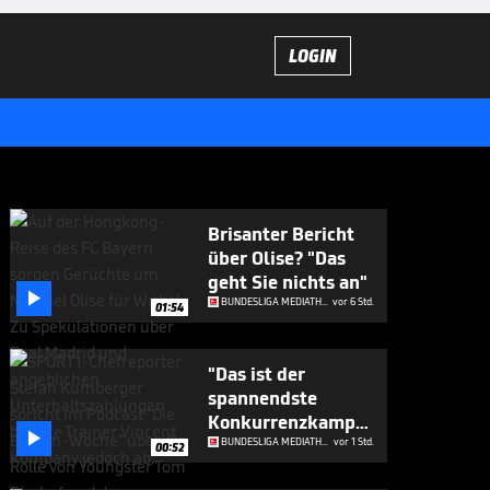
LOGIN
Brisanter Bericht
über Olise? "Das
geht Sie nichts an"

BUNDESLIGA MEDIATHEK HIGHLIGHTS
vor 6 Std.
01:54
"Das ist der
spannendste
Konkurrenzkampf

beim FC Bayern"
BUNDESLIGA MEDIATHEK HIGHLIGHTS
vor 1 Std.
00:52