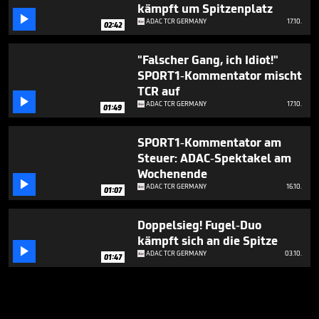
kämpft um Spitzenplatz

ADAC TCR GERMANY
17.10.
02:42
"Falscher Gang, ich Idiot!"
SPORT1-Kommentator mischt
TCR auf

ADAC TCR GERMANY
17.10.
01:49
SPORT1-Kommentator am
Steuer: ADAC-Spektakel am
Wochenende

ADAC TCR GERMANY
16.10.
01:07
Doppelsieg! Fugel-Duo
kämpft sich an die Spitze

ADAC TCR GERMANY
03.10.
01:47