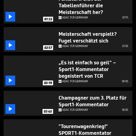
1
Tabellenführer die
minute,
Meisterschaft her?
56

seconds
ADAC TCR GERMANY
07.11.
01:32
Meisterschaft verspielt?
Fugel verschätzt sich

ADAC TCR GERMANY
31.10.
02:57
„Es ist einfach so geil“ –
Sport1-Kommentator
begeistert von TCR

ADAC TCR GERMANY
18.10.
03:19
Champagner zum 3. Platz für
Sport1-Kommentator

ADAC TCR GERMANY
18.10.
03:45
"Tourenwagenkrieg!"
SPORT1-Kommentator