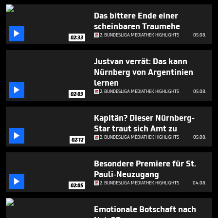
1
minute,
Das bittere Ende einer
38
scheinbaren Traumehe
seconds

2. BUNDESLIGA MEDIATHEK HIGHLIGHTS
05.08.
02:33
Justvan verrät: Das kann
Nürnberg von Argentinien
lernen

2. BUNDESLIGA MEDIATHEK HIGHLIGHTS
05.08.
02:03
Kapitän? Dieser Nürnberg-
Star traut sich Amt zu

2. BUNDESLIGA MEDIATHEK HIGHLIGHTS
05.08.
02:12
Besondere Premiere für St.
Pauli-Neuzugang

2. BUNDESLIGA MEDIATHEK HIGHLIGHTS
04.08.
02:05
Emotionale Botschaft nach