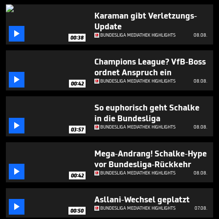
1
minute,
Karaman gibt Verletzungs-
24
Update
seconds

BUNDESLIGA MEDIATHEK HIGHLIGHTS
08.08.
00:38
Champions League? VfB-Boss
ordnet Anspruch ein

BUNDESLIGA MEDIATHEK HIGHLIGHTS
08.08.
00:42
So euphorisch geht Schalke
in die Bundesliga

BUNDESLIGA MEDIATHEK HIGHLIGHTS
08.08.
03:57
Mega-Andrang! Schalke-Hype
vor Bundesliga-Rückkehr

BUNDESLIGA MEDIATHEK HIGHLIGHTS
08.08.
00:42
Asllani-Wechsel geplatzt

BUNDESLIGA MEDIATHEK HIGHLIGHTS
07.08.
00:50