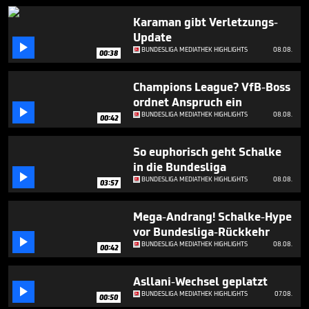
33
seconds
Karaman gibt Verletzungs-
Update

BUNDESLIGA MEDIATHEK HIGHLIGHTS
08.08.
00:38
Champions League? VfB-Boss
ordnet Anspruch ein

BUNDESLIGA MEDIATHEK HIGHLIGHTS
08.08.
00:42
So euphorisch geht Schalke
in die Bundesliga

BUNDESLIGA MEDIATHEK HIGHLIGHTS
08.08.
03:57
Mega-Andrang! Schalke-Hype
vor Bundesliga-Rückkehr

BUNDESLIGA MEDIATHEK HIGHLIGHTS
08.08.
00:42
Asllani-Wechsel geplatzt

BUNDESLIGA MEDIATHEK HIGHLIGHTS
07.08.
00:50