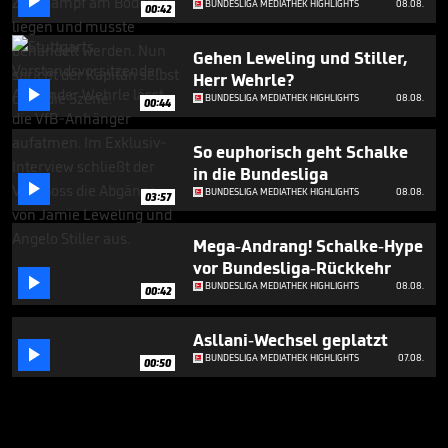

BUNDESLIGA MEDIATHEK HIGHLIGHTS
08.08.
00:42
Gehen Leweling und Stiller,
Herr Wehrle?

BUNDESLIGA MEDIATHEK HIGHLIGHTS
08.08.
00:44
So euphorisch geht Schalke
in die Bundesliga

BUNDESLIGA MEDIATHEK HIGHLIGHTS
08.08.
03:57
Mega-Andrang! Schalke-Hype
vor Bundesliga-Rückkehr

BUNDESLIGA MEDIATHEK HIGHLIGHTS
08.08.
00:42
Asllani-Wechsel geplatzt

BUNDESLIGA MEDIATHEK HIGHLIGHTS
07.08.
00:50