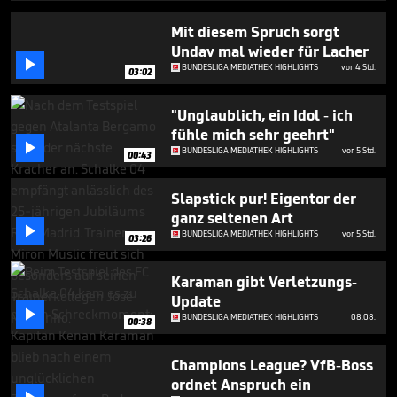
1
minute,
Mit diesem Spruch sorgt
28
Undav mal wieder für Lacher
seconds

BUNDESLIGA MEDIATHEK HIGHLIGHTS
vor 4 Std.
03:02
"Unglaublich, ein Idol - ich
fühle mich sehr geehrt"

BUNDESLIGA MEDIATHEK HIGHLIGHTS
vor 5 Std.
00:43
Slapstick pur! Eigentor der
ganz seltenen Art

BUNDESLIGA MEDIATHEK HIGHLIGHTS
vor 5 Std.
03:26
Karaman gibt Verletzungs-
Update

BUNDESLIGA MEDIATHEK HIGHLIGHTS
08.08.
00:38
Champions League? VfB-Boss
ordnet Anspruch ein