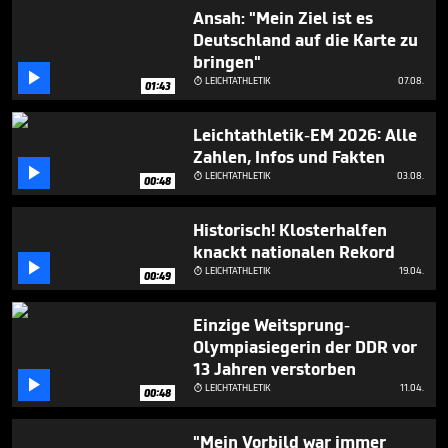
minute,
Ansah: "Mein Ziel ist es
19
Deutschland auf die Karte zu
seconds
bringen"

LEICHTATHLETIK
07.08.

01:43
Leichtathletik-EM 2026: Alle
Zahlen, Infos und Fakten

LEICHTATHLETIK
03.08.

00:48
Historisch! Klosterhalfen
knackt nationalen Rekord

LEICHTATHLETIK
19.04.

00:49
Einzige Weitsprung-
Olympiasiegerin der DDR vor
13 Jahren verstorben

LEICHTATHLETIK
11.04.

00:48
"Mein Vorbild war immer