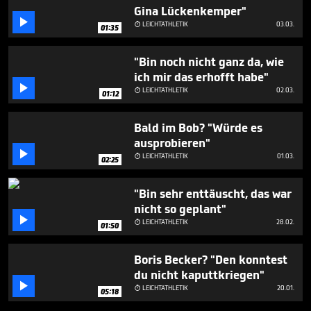
Gina Lückenkemper"

LEICHTATHLETIK
03.03.

01:35
"Bin noch nicht ganz da, wie
ich mir das erhofft habe"

LEICHTATHLETIK
02.03.

01:12
Bald im Bob? "Würde es
ausprobieren"

LEICHTATHLETIK
01.03.

02:25
"Bin sehr enttäuscht, das war
nicht so geplant"

LEICHTATHLETIK
28.02.

01:50
Boris Becker? "Den konntest
du nicht kaputtkriegen"

LEICHTATHLETIK
20.01.

05:18