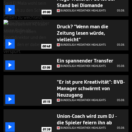
4
Stand bei Diomande
minutes,

BUNDESLIGA MEDIATHEK HIGHLIGHTS
05.08.
14
01:00
seconds
Druck? "Wenn man die
Zeitung lesen würde,
vielleicht"

BUNDESLIGA MEDIATHEK HIGHLIGHTS
05.08.
00:48
Ein spannender Transfer

BUNDESLIGA MEDIATHEK HIGHLIGHTS
05.08.
03:06
"Er ist pure Kreativität": BVB-
Manager schwärmt von
Neuzugang

BUNDESLIGA MEDIATHEK HIGHLIGHTS
05.08.
01:15
Union-Coach wird zum DJ -
die Spieler feiern ihn ab

BUNDESLIGA MEDIATHEK HIGHLIGHTS
05.08.
01:38