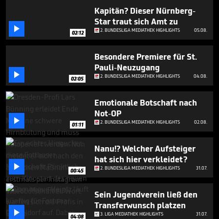
Kapitän? Dieser Nürnberg-
Star traut sich Amt zu

2. BUNDESLIGA MEDIATHEK HIGHLIGHTS
05.08.
02:12
Besondere Premiere für St.
Pauli-Neuzugang

2. BUNDESLIGA MEDIATHEK HIGHLIGHTS
04.08.
02:05
Emotionale Botschaft nach
Not-OP

2. BUNDESLIGA MEDIATHEK HIGHLIGHTS
02.08.
01:11
Nanu!? Welcher Aufsteiger
hat sich hier verkleidet?

2. BUNDESLIGA MEDIATHEK HIGHLIGHTS
31.07.
00:45
Sein Jugendverein ließ den
Transferwunsch platzen

3. LIGA MEDIATHEK HIGHLIGHTS
31.07.
04:08