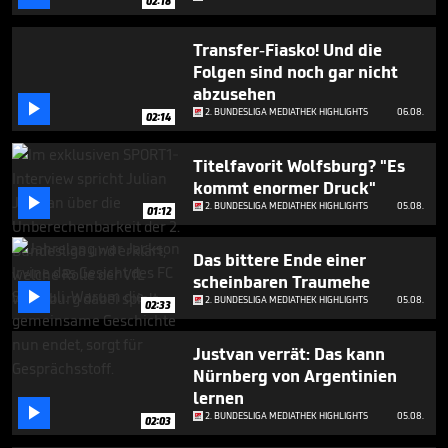
02:18
45
seconds
Transfer-Fiasko! Und die
Folgen sind noch gar nicht
abzusehen

2. BUNDESLIGA MEDIATHEK HIGHLIGHTS
06.08.
02:14
Titelfavorit Wolfsburg? "Es
kommt enormer Druck"

2. BUNDESLIGA MEDIATHEK HIGHLIGHTS
05.08.
01:12
Das bittere Ende einer
scheinbaren Traumehe

2. BUNDESLIGA MEDIATHEK HIGHLIGHTS
05.08.
02:33
Justvan verrät: Das kann
Nürnberg von Argentinien
lernen

2. BUNDESLIGA MEDIATHEK HIGHLIGHTS
05.08.
02:03