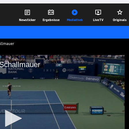





Newsticker
Ergebnisse
Mediathek
Live TV
Originals
hallmauer
 Schallmauer
rev eine Schallmauer
enstein erreicht. Bei den Canadian Open
aldi und feiert seinen 500. Sieg auf der
01.08.25