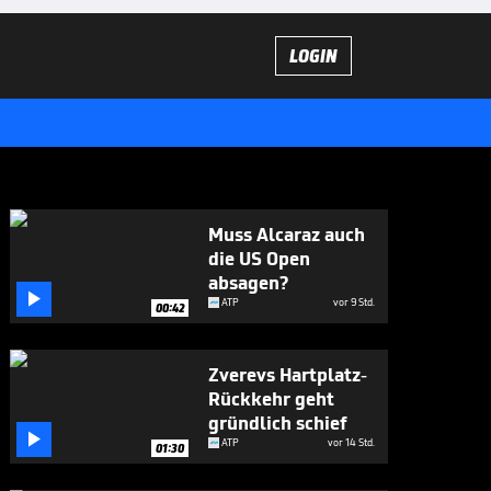
LOGIN
Muss Alcaraz auch
die US Open
absagen?

ATP
vor 9 Std.
00:42
Zverevs Hartplatz-
Rückkehr geht
gründlich schief

ATP
vor 14 Std.
01:30