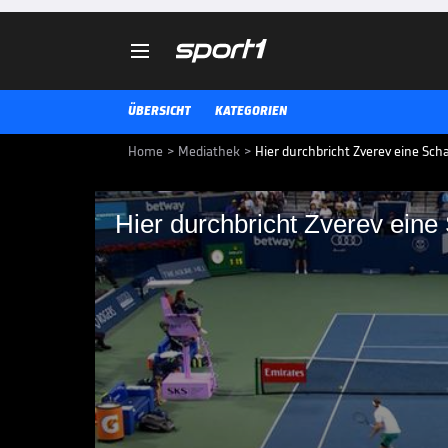

ÜBERSICHT
KATEGORIEN
Home
>
Mediathek
>
Hier durchbricht Zverev eine Sc
Hier durchbricht Zverev eine
Hier durchbricht Zve
Alexander Zverev hat einen Meil
besiegt der Hamburger Matteo Arn
ATP-Tour.
ATP