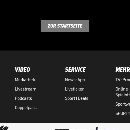
ZUR STARTSEITE
VIDEO
SERVICE
MEHR
Mediathek
News-App
TV-Pr
Livestream
Liveticker
Online
Spielo
Podcasts
Sport1 Deals
Sportw
Doppelpass
SPORT1