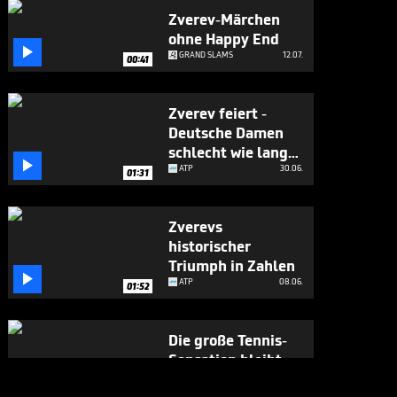
Zverev-Märchen
ohne Happy End

GRAND SLAMS
12.07.
00:41
Zverev feiert -
Deutsche Damen
schlecht wie lange

nicht
ATP
30.06.
01:31
Zverevs
historischer
Triumph in Zahlen

ATP
08.06.
01:52
Die große Tennis-
Sensation bleibt
aus

ATP
06.06.