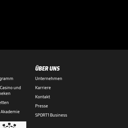
Svitolina setzt
ihren Märchenlauf

fort
ATP
15.05.
01:00
ÜBER UNS
ogramm
Unternehmen
-Casino und
Karriere
theken
Kontakt
etten
Presse
 Akademie
SPORT1 Business