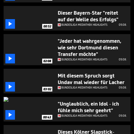
seconds
Dieser Bayern-Star "reitet
auf der Welle des Erfolgs"

BUNDESLIGA MEDIATHEK HIGHLIGHTS
09.08.
00:52
"Jeder hat wahrgenommen,
wie sehr Dortmund diesen
Transfer möchte"

BUNDESLIGA MEDIATHEK HIGHLIGHTS
09.08.
02:08
Mit diesem Spruch sorgt
Undav mal wieder für Lacher

BUNDESLIGA MEDIATHEK HIGHLIGHTS
09.08.
03:02
"Unglaublich, ein Idol - ich
fühle mich sehr geehrt"

BUNDESLIGA MEDIATHEK HIGHLIGHTS
09.08.
00:43
Dieses Kölner Slapstick-