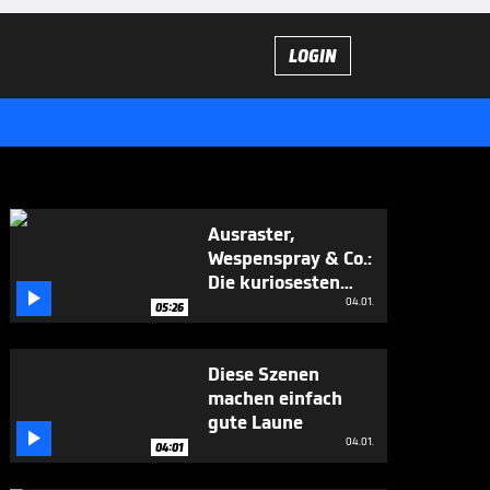
LOGIN
Ausraster,
Wespenspray & Co.:
Die kuriosesten

WM-Momente
04.01.
05:26
Diese Szenen
machen einfach
gute Laune

04.01.
04:01