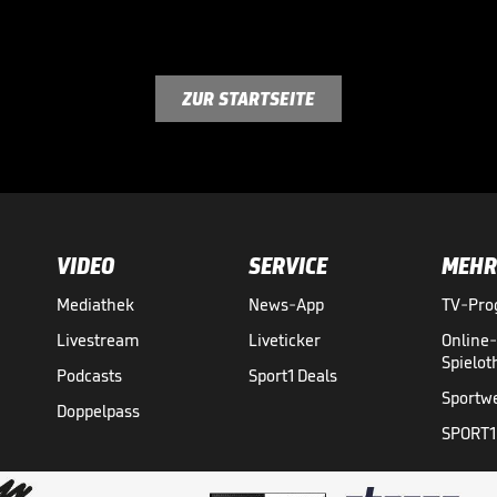
ZUR STARTSEITE
VIDEO
SERVICE
MEHR
Mediathek
News-App
TV-Pr
Livestream
Liveticker
Online
Spielo
Podcasts
Sport1 Deals
Sportw
Doppelpass
SPORT1