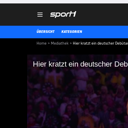

ÜBERSICHT
KATEGORIEN
Home
>
Mediathek
>
Hier kratzt ein deutscher Debü
Hier kratzt ein deutscher D
Hier kratzt ein deut
Coup
Dominik Grüllich verpasst bei d
Deutsche kämpft sich eindrucksv
dennoch knapp geschlagen gebe