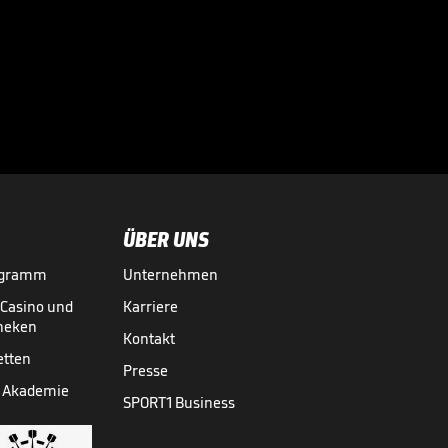
Magischer Littler-
Moment im Finale

03.01.
00:36
ÜBER UNS
ogramm
Unternehmen
-Casino und
Karriere
theken
Kontakt
etten
Presse
 Akademie
SPORT1 Business