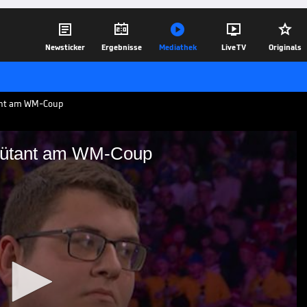





Newsticker
Ergebnisse
Mediathek
Live TV
Originals
tant am WM-Coup
ebütant am WM-Coup
scher Debütant am WM-
er Darts-WM die große Überraschung. Der
oll zurück, muss sich am Ende aber
n.