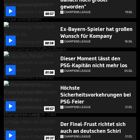
minutes,
geworden"
15

seconds
CHAMPIONS LEAGUE
19.06.
00:57
Ex-Bayern-Spieler hat großen
Wunsch für Kompany

CHAMPIONS LEAGUE
18.06.
00:38
Dieser Moment lässt den
PSG-Kapitän nicht mehr los

CHAMPIONS LEAGUE
05.06.
01:06
Höchste
Sicherheitsvorkehrungen bei
PSG-Feier

CHAMPIONS LEAGUE
31.05.
00:57
Der Final-Frust richtet sich
auch an deutschen Schiri

CHAMPIONS LEAGUE
31.05.
01:37