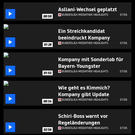
seconds
Asllani-Wechsel geplatzt

BUNDESLIGA MEDIATHEK HIGHLIGHTS
07.08.
00:50
Ein Streichkandidat
beeindruckt Kompany

BUNDESLIGA MEDIATHEK HIGHLIGHTS
07.08.
01:29
Kompany mit Sonderlob für
Bayern-Youngster

BUNDESLIGA MEDIATHEK HIGHLIGHTS
07.08.
01:55
Wie geht es Kimmich?
Kompany gibt Update

BUNDESLIGA MEDIATHEK HIGHLIGHTS
07.08.
00:34
Schiri-Boss warnt vor
Regeländerungen

BUNDESLIGA MEDIATHEK HIGHLIGHTS
07.08.
02:56