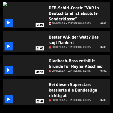
DFB-Schiri-Coach: "VAR in
Deutschland ist absolute
Sonderklasse"

BUNDESLIGA MEDIATHEK HIGHLIGHTS
07.08.
01:05
Bester VAR der Welt? Das
sagt Dankert

BUNDESLIGA MEDIATHEK HIGHLIGHTS
07.08.
01:04
Gladbach-Boss enthüllt
Gründe für Reyna-Abschied

BUNDESLIGA MEDIATHEK HIGHLIGHTS
07.08.
00:56
Bei diesen Superstars
kassierte die Bundesliga
richtig ab

BUNDESLIGA MEDIATHEK HIGHLIGHTS
07.08.
03:01