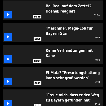
Bei Real auf dem Zettel?
Hoeneß reagiert

22.04.
00:59
"Maschine": Mega-Lob für
Bayern-Star

10.02.
01:25
Keine Verhandlungen mit
Kane

10.02.
00:43
El Mala? "Erwartungshaltung
kann sehr groß werden"

29.10.
01:13
"Freue mich, dass er den Weg
zu Bayern gefunden hat"

29.10.
01:21