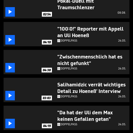
Pokal-Duell mit
Traumschlenzer

08.08.
02:54
"100:0!" Reporter mit Appell
an Uli Hoeneß

DOPPELPASS
24.05.
04:10
"Zwischenmenschlich hat es
nicht gefunkt"

DOPPELPASS
24.05.
04:38
Salihamidzic verrät wichtiges
Detail zu Hoeneß' Interview

DOPPELPASS
24.05.
03:03
"Da hat der Uli dem Max
keinen Gefallen getan"

DOPPELPASS
24.05.
04:19