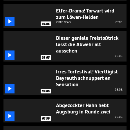
2
minutes,
Elfer-Drama! Torwart wird
50
zum Löwen-Helden
seconds

VIDEO NEWS
07.08.
03:06
Dieser geniale Freistoßtrick
lässt die Abwehr alt
aussehen

08.08.
03:05
Irres Torfestival! Viertligist
Bayreuth schnuppert an
Sensation

08.08.
03:06
Abgezockter Hahn hebt
Augsburg in Runde zwei

08.08.
02:59