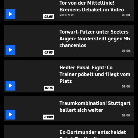
Tor von der Mittellinie!
Bremens Debakel im Video

VIDEO NEWS
08.08.
03:06
Torwart-Patzer unter Seelers
Augen: Norderstedt gegen 96
chancenlos

08.08.
03:05
Heißer Pokal-Fight! Co-
Trainer pöbelt und fliegt vom
Platz

08.08.
02:26
Traumkombination! Stuttgart
ballert sich weiter

08.08.
03:00
Ex-Dortmunder entscheidet