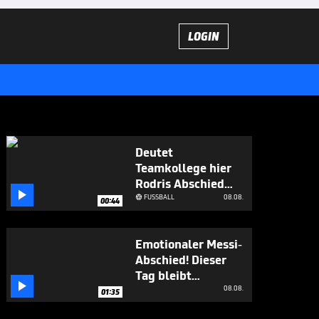
LOGIN
Deutet
Teamkollege hier
Rodris Abschied

an?
FUSSBALL
08.08.

00:44
Emotionaler Messi-
Abschied! Dieser
Tag bleibt

unvergessen
08.08.
01:35