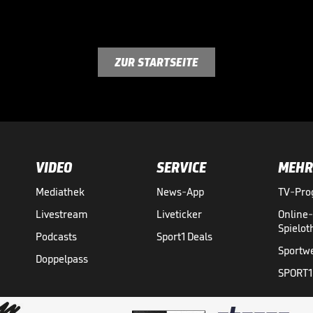
ZUR STARTSEITE
VIDEO
SERVICE
MEHR
Mediathek
News-App
TV-Pr
Livestream
Liveticker
Online
Spielo
Podcasts
Sport1 Deals
Sportw
Doppelpass
SPORT1