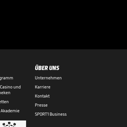
Fix! Barca schnappt
sich BVB-Star
Adeyemi

23.07.
00:51
ÜBER UNS
ogramm
Unternehmen
-Casino und
Karriere
theken
Kontakt
etten
Presse
 Akademie
SPORT1 Business