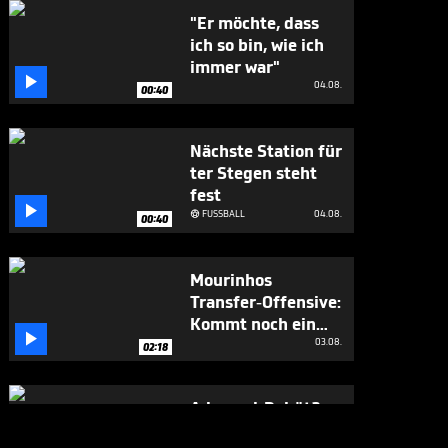
"Er möchte, dass
ich so bin, wie ich
immer war"

04.08.
00:40
Nächste Station für
ter Stegen steht
fest

FUSSBALL
04.08.

00:40
Mourinhos
Transfer-Offensive:
Kommt noch ein

Weltmeister?
03.08.
02:18
Adeyemi-Debüt?
Flick schonungslos