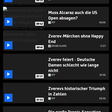
00:32
1
minute,
7
Muss Alcaraz auch die US
seconds
Open absagen?

ATP
06.08.
00:42
Zverev-Märchen ohne Happy
End

GRAND SLAMS
12.07.
00:41
Zverev feiert - Deutsche
Damen schlecht wie lange
nicht

ATP
30.06.
01:31
Zverevs historischer Triumph
in Zahlen

ATP
08.06.
01:52