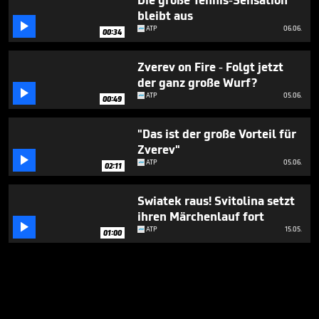
Die große Tennis-Sensation
bleibt aus

ATP
06.06.
00:34
Zverev on Fire - Folgt jetzt
der ganz große Wurf?

ATP
05.06.
00:49
"Das ist der große Vorteil für
Zverev"

ATP
05.06.
02:11
Swiatek raus! Svitolina setzt
ihren Märchenlauf fort

ATP
15.05.
01:00