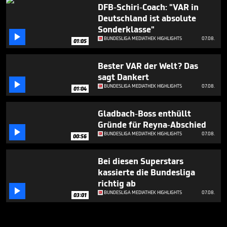
DFB-Schiri-Coach: "VAR in
Deutschland ist absolute
Sonderklasse"

BUNDESLIGA MEDIATHEK HIGHLIGHTS
07.08.
01:05
Bester VAR der Welt? Das
sagt Dankert

BUNDESLIGA MEDIATHEK HIGHLIGHTS
07.08.
01:04
Gladbach-Boss enthüllt
Gründe für Reyna-Abschied

BUNDESLIGA MEDIATHEK HIGHLIGHTS
07.08.
00:56
Bei diesen Superstars
kassierte die Bundesliga
richtig ab

BUNDESLIGA MEDIATHEK HIGHLIGHTS
07.08.
03:01