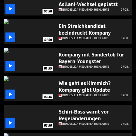
3
Asllani-Wechsel geplatzt
minutes,

BUNDESLIGA MEDIATHEK HIGHLIGHTS
07.08.
00:50
4
seconds
Ein Streichkandidat
beeindruckt Kompany

BUNDESLIGA MEDIATHEK HIGHLIGHTS
07.08.
01:29
Kompany mit Sonderlob für
Bayern-Youngster

BUNDESLIGA MEDIATHEK HIGHLIGHTS
07.08.
01:55
Wie geht es Kimmich?
Kompany gibt Update

BUNDESLIGA MEDIATHEK HIGHLIGHTS
07.08.
00:34
Schiri-Boss warnt vor
Regeländerungen

BUNDESLIGA MEDIATHEK HIGHLIGHTS
07.08.
02:56