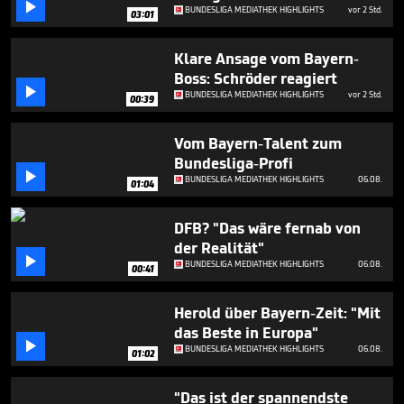

seconds
BUNDESLIGA MEDIATHEK HIGHLIGHTS
vor 2 Std.
03:01
Klare Ansage vom Bayern-
Boss: Schröder reagiert

BUNDESLIGA MEDIATHEK HIGHLIGHTS
vor 2 Std.
00:39
Vom Bayern-Talent zum
Bundesliga-Profi

BUNDESLIGA MEDIATHEK HIGHLIGHTS
06.08.
01:04
DFB? "Das wäre fernab von
der Realität"

BUNDESLIGA MEDIATHEK HIGHLIGHTS
06.08.
00:41
Herold über Bayern-Zeit: "Mit
das Beste in Europa"

BUNDESLIGA MEDIATHEK HIGHLIGHTS
06.08.
01:02
"Das ist der spannendste