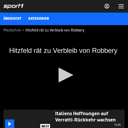


ÜBERSICHT
KATEGORIEN
Mediathek
>
Hitzfeld rät zu Verbleib von Robbery
Hitzfeld rät zu Verbleib von Robbery
Hitzfeld rät zu Verbleib von Robbery
Ottmar Hitzfeld legt dem FC Bayern eine Vertragsverlängerung der
beiden Superstars nahe.
06.04.18
EM-Aus für Portugals Man-
City-Star

13.06.
00:30
0
Italiens Hoffnungen auf
seconds
Verratti-Rückkehr wachsen
of

28
13.06.
00:31