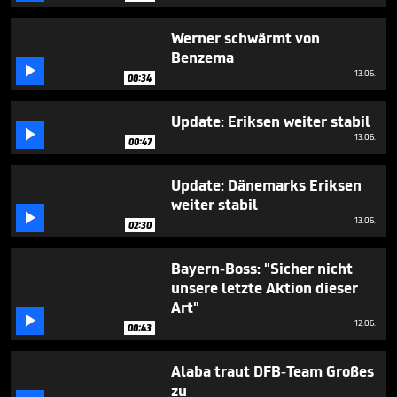
seconds
Werner schwärmt von
Benzema

13.06.
00:34
Update: Eriksen weiter stabil

13.06.
00:47
Update: Dänemarks Eriksen
weiter stabil

13.06.
02:30
Bayern-Boss: "Sicher nicht
unsere letzte Aktion dieser
Art"

12.06.
00:43
Alaba traut DFB-Team Großes
zu