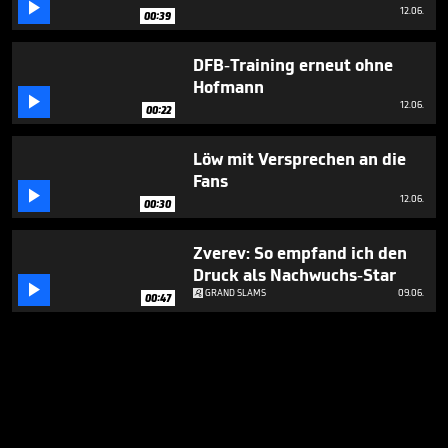

12.06.
00:39
DFB-Training erneut ohne
Hofmann

12.06.
00:22
Löw mit Versprechen an die
Fans

12.06.
00:30
Zverev: So empfand ich den
Druck als Nachwuchs-Star

GRAND SLAMS
09.06.
00:47