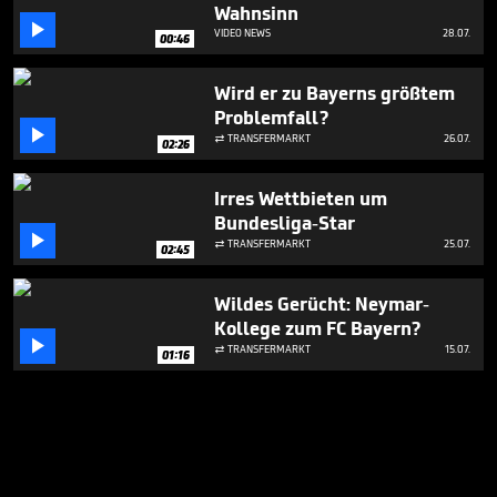
Wahnsinn

VIDEO NEWS
28.07.
00:46
Wird er zu Bayerns größtem
Problemfall?

TRANSFERMARKT
26.07.

02:26
Irres Wettbieten um
Bundesliga-Star

TRANSFERMARKT
25.07.

02:45
Wildes Gerücht: Neymar-
Kollege zum FC Bayern?

TRANSFERMARKT
15.07.

01:16