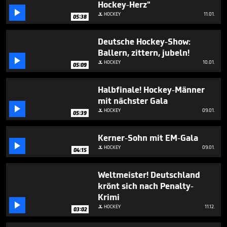
Hockey-Herz"
40

seconds
HOCKEY
11.01.

05:38
Deutsche Hockey-Show:
Ballern, zittern, jubeln!

HOCKEY
10.01.

05:09
Halbfinale! Hockey-Männer
mit nächster Gala

HOCKEY
09.01.

05:39
Kerner-Sohn mit EM-Gala

HOCKEY
09.01.

04:15
Weltmeister! Deutschland
krönt sich nach Penalty-
Krimi

HOCKEY
11.12.

03:02