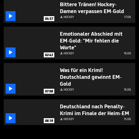
Bittere Tränen! Hockey-
Damen verpassen EM-Gold

HOCKEY
17.08.

04:57
Emotionaler Abschied mit
EM-Gold: "Mir fehlen die
Worte"

HOCKEY
16.08.

02:43
Was für ein Krimi!
Deutschland gewinnt EM-
Gold

HOCKEY
16.08.

07:08
Deutschland nach Penalty-
Krimi im Finale der Heim-EM

HOCKEY
15.08.

06:19