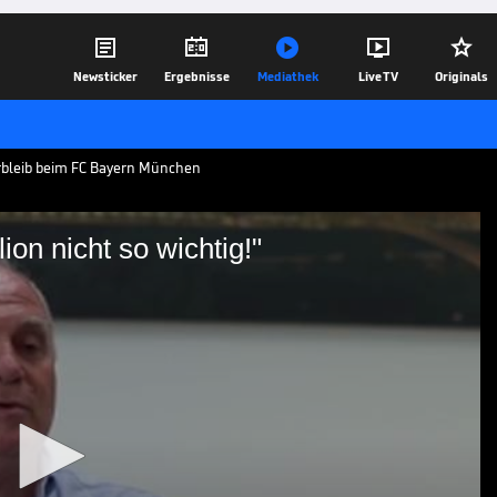





Newsticker
Ergebnisse
Mediathek
Live TV
Originals
erbleib beim FC Bayern München
ion nicht so wichtig!"
tzte Million nicht so
en der Vertragsverlängerung nicht nur
n vor allem auf das Umfeld, das ihm der