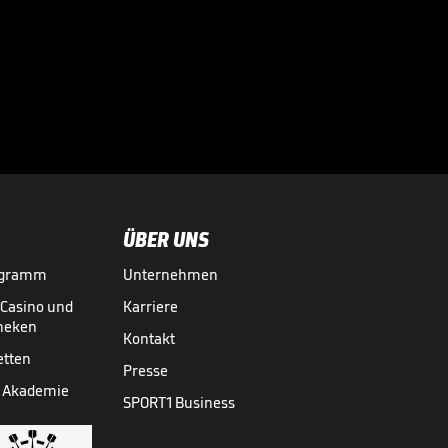
Kompanys Worte
dürften
Bundesliga-Fans

runtergehen wie Öl
BUNDESLIGA MEDIATHEK HIGHLIGHTS
vor 6 Std.
01:21
ÜBER UNS
ogramm
Unternehmen
-Casino und
Karriere
theken
Kontakt
etten
Presse
 Akademie
SPORT1 Business