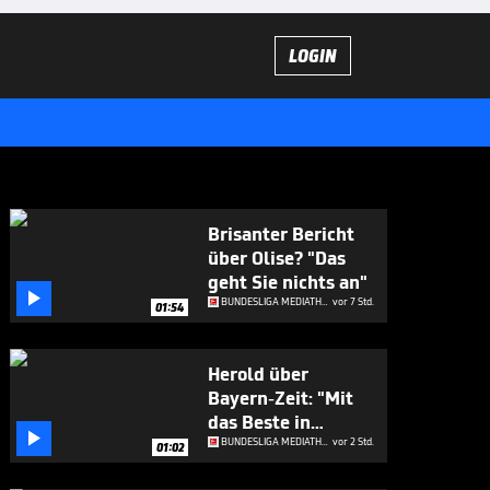
LOGIN
Brisanter Bericht
über Olise? "Das
geht Sie nichts an"

BUNDESLIGA MEDIATHEK HIGHLIGHTS
vor 7 Std.
01:54
Herold über
Bayern-Zeit: "Mit
das Beste in

Europa"
BUNDESLIGA MEDIATHEK HIGHLIGHTS
vor 2 Std.
01:02