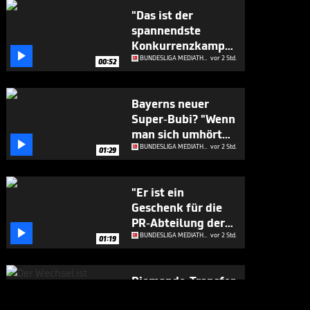
"Das ist der
spannendste
Konkurrenzkampf

beim FC Bayern"
BUNDESLIGA MEDIATHEK HIGHLIGHTS
vor 2 Std.
00:52
Bayerns neuer
Super-Bubi? "Wenn
man sich umhört

..."
BUNDESLIGA MEDIATHEK HIGHLIGHTS
vor 2 Std.
01:29
"Er ist ein
Geschenk für die
PR-Abteilung der

Bayern"
BUNDESLIGA MEDIATHEK HIGHLIGHTS
vor 2 Std.
01:19
Diomande-Transfer
offiziell!

BUNDESLIGA MEDIATHEK HIGHLIGHTS
vor 3 Std.