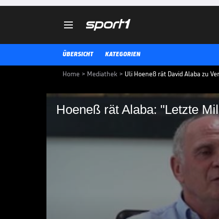

ÜBERSICHT
KATEGORIEN
Home
>
Mediathek
>
Uli Hoeneß rät David Alaba zu V
Hoeneß rät Alaba: "Letzte Mill
Hoeneß rät Alaba: "Le
wichtig!"
Uli Hoeneß rät David Alaba, weg
auf das Geld zu schauen, sonder
FC Bayern bietet