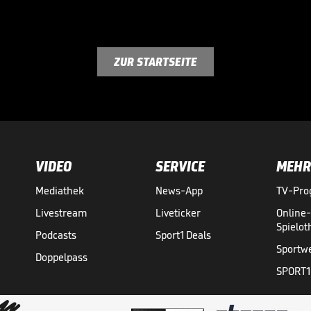
ZUR STARTSEITE
VIDEO
SERVICE
MEHR
Mediathek
News-App
TV-Pr
Livestream
Liveticker
Online
Spielo
Podcasts
Sport1 Deals
Sportw
Doppelpass
SPORT1