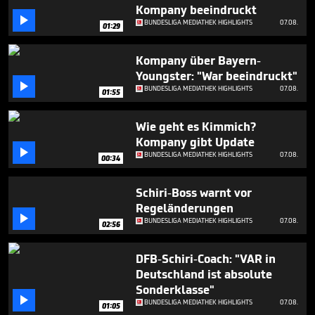
2
Kompany beeindruckt
minutes,

BUNDESLIGA MEDIATHEK HIGHLIGHTS
07.08.
01:29
14
seconds
Kompany über Bayern-
Youngster: "War beeindruckt"

BUNDESLIGA MEDIATHEK HIGHLIGHTS
07.08.
01:55
Wie geht es Kimmich?
Kompany gibt Update

BUNDESLIGA MEDIATHEK HIGHLIGHTS
07.08.
00:34
Schiri-Boss warnt vor
Regeländerungen

BUNDESLIGA MEDIATHEK HIGHLIGHTS
07.08.
02:56
DFB-Schiri-Coach: "VAR in
Deutschland ist absolute
Sonderklasse"

BUNDESLIGA MEDIATHEK HIGHLIGHTS
07.08.
01:05