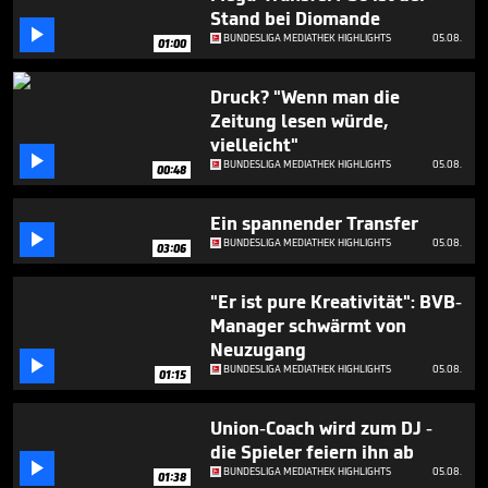
minutes,
Stand bei Diomande
56

BUNDESLIGA MEDIATHEK HIGHLIGHTS
05.08.
seconds
01:00
Druck? "Wenn man die
Zeitung lesen würde,
vielleicht"

BUNDESLIGA MEDIATHEK HIGHLIGHTS
05.08.
00:48
Ein spannender Transfer

BUNDESLIGA MEDIATHEK HIGHLIGHTS
05.08.
03:06
"Er ist pure Kreativität": BVB-
Manager schwärmt von
Neuzugang

BUNDESLIGA MEDIATHEK HIGHLIGHTS
05.08.
01:15
Union-Coach wird zum DJ -
die Spieler feiern ihn ab

BUNDESLIGA MEDIATHEK HIGHLIGHTS
05.08.
01:38