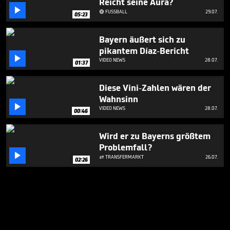
Reicht seine Aura?

FUSSBALL
29.07.

05:23
Bayern äußert sich zu
pikantem Díaz-Bericht

VIDEO NEWS
28.07.
01:37
Diese Vini-Zahlen wären der
Wahnsinn

VIDEO NEWS
28.07.
00:46
Wird er zu Bayerns größtem
Problemfall?

TRANSFERMARKT
26.07.

02:26