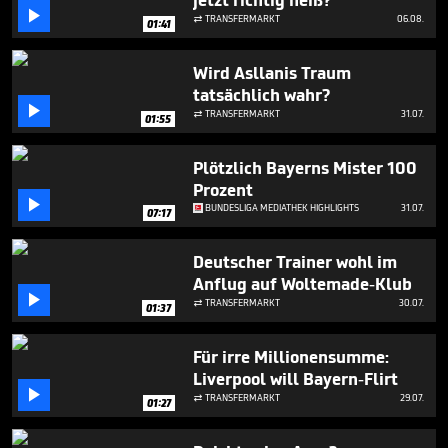
jetzt richtig heiß?
minute,

TRANSFERMARKT
06.08.

36
01:41
seconds
Wird Asllanis Traum
tatsächlich wahr?

TRANSFERMARKT
31.07.

01:55
Plötzlich Bayerns Mister 100
Prozent

BUNDESLIGA MEDIATHEK HIGHLIGHTS
31.07.
07:17
Deutscher Trainer wohl im
Anflug auf Woltemade-Klub

TRANSFERMARKT
30.07.

01:37
Für irre Millionensumme:
Liverpool will Bayern-Flirt

TRANSFERMARKT
29.07.

01:27