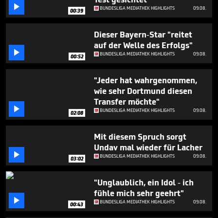
seconds

BUNDESLIGA MEDIATHEK HIGHLIGHTS
09.08.
00:39
Dieser Bayern-Star "reitet
auf der Welle des Erfolgs"

BUNDESLIGA MEDIATHEK HIGHLIGHTS
09.08.
00:52
"Jeder hat wahrgenommen,
wie sehr Dortmund diesen
Transfer möchte"

BUNDESLIGA MEDIATHEK HIGHLIGHTS
09.08.
02:08
Mit diesem Spruch sorgt
Undav mal wieder für Lacher

BUNDESLIGA MEDIATHEK HIGHLIGHTS
09.08.
03:02
"Unglaublich, ein Idol - ich
fühle mich sehr geehrt"

BUNDESLIGA MEDIATHEK HIGHLIGHTS
09.08.
00:43