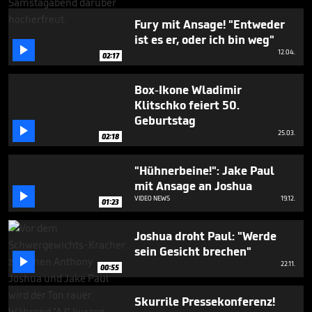
seconds
Fury mit Ansage! "Entweder
ist es er, oder ich bin weg"

12.04.
02:17
Box-Ikone Wladimir
Klitschko feiert 50.
Geburtstag

25.03.
02:18
"Hühnerbeine!": Jake Paul
mit Ansage an Joshua

VIDEO NEWS
19.12.
01:23
Joshua droht Paul: "Werde
sein Gesicht brechen"

22.11.
00:55
Skurrile Pressekonferenz!