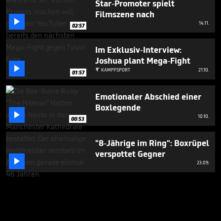
Star-Promoter spielt
Filmszene nach

14.11.
02:57
Im Exklusiv-Interview:
Joshua plant Mega-Fight

KAMPFSPORT
21.10.

01:57
Emotionaler Abschied einer
Boxlegende

10.10.
00:53
"8-Jährige im Ring": Boxrüpel
verspottet Gegner

23.09.