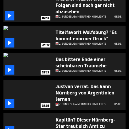
3
Folgen sind noch gar nicht
minutes,
abzusehen
27

seconds
2. BUNDESLIGA MEDIATHEK HIGHLIGHTS
06.08.
02:14
Titelfavorit Wolfsburg? "Es
kommt enormer Druck"

2. BUNDESLIGA MEDIATHEK HIGHLIGHTS
05.08.
01:12
Das bittere Ende einer
scheinbaren Traumehe

2. BUNDESLIGA MEDIATHEK HIGHLIGHTS
05.08.
02:33
Justvan verrät: Das kann
Nürnberg von Argentinien
lernen

2. BUNDESLIGA MEDIATHEK HIGHLIGHTS
05.08.
02:03
Kapitän? Dieser Nürnberg-
Star traut sich Amt zu