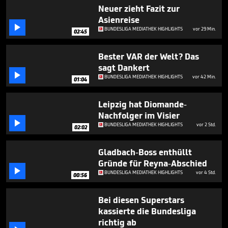
minutes,
Neuer zieht Fazit zur
44
Asienreise
seconds

BUNDESLIGA MEDIATHEK HIGHLIGHTS
vor 29 Min.
02:45
Bester VAR der Welt? Das
sagt Dankert

BUNDESLIGA MEDIATHEK HIGHLIGHTS
vor 42 Min.
01:04
Leipzig hat Diomande-
Nachfolger im Visier

BUNDESLIGA MEDIATHEK HIGHLIGHTS
vor 2 Std.
02:02
Gladbach-Boss enthüllt
Gründe für Reyna-Abschied

BUNDESLIGA MEDIATHEK HIGHLIGHTS
vor 4 Std.
00:56
Bei diesen Superstars
kassierte die Bundesliga
richtig ab