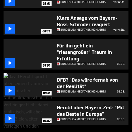

BUNDESLIGA MEDIATHEK HIGHLIGHTS
vor 4 Std.
03:01
Klare Ansage vom Bayern-
Boss: Schröder reagiert

BUNDESLIGA MEDIATHEK HIGHLIGHTS
vor 4 Std.
00:39
Für ihn geht ein
"riesengroßer" Traum in
Erfüllung

BUNDESLIGA MEDIATHEK HIGHLIGHTS
06.08.
01:04
DFB? "Das wäre fernab von
der Realität"

BUNDESLIGA MEDIATHEK HIGHLIGHTS
06.08.
00:41
Herold über Bayern-Zeit: "Mit
das Beste in Europa"

BUNDESLIGA MEDIATHEK HIGHLIGHTS
06.08.
01:02