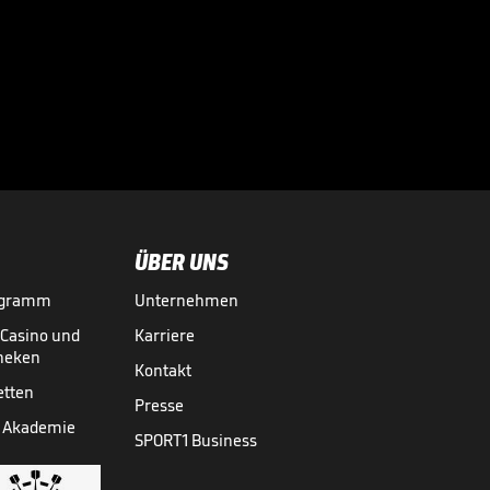
Gehen Leweling
und Stiller, Herr
Wehrle?

BUNDESLIGA MEDIATHEK HIGHLIGHTS
08.08.
00:44
ÜBER UNS
ogramm
Unternehmen
-Casino und
Karriere
theken
Kontakt
etten
Presse
 Akademie
SPORT1 Business