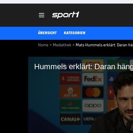

ÜBERSICHT
KATEGORIEN
Home
>
Mediathek
>
Mats Hummels erklärt: Daran hä
Hummels erklärt: Daran häng
Hummels erklärt: Da
Mats Hummels' Vertrag bei Boru
Eine zeitnahe Entscheidung ist n
Gründe.
BUNDESLIGA MEDIATHEK HIGHLIGHTS