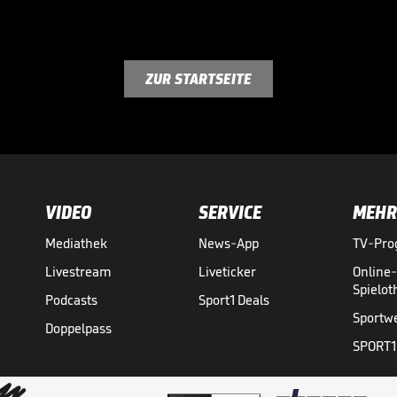
ZUR STARTSEITE
VIDEO
SERVICE
MEHR
Mediathek
News-App
TV-Pr
Livestream
Liveticker
Online
Spielo
Podcasts
Sport1 Deals
Sportw
Doppelpass
SPORT1