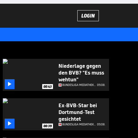
LOGIN
Niederlage gegen
den BVB? "Es muss
wehtun"

BUNDESLIGA MEDIATHEK HIGHLIGHTS
09.08.
00:43
Ex-BVB-Star bei
Dortmund-Test
gesichtet

BUNDESLIGA MEDIATHEK HIGHLIGHTS
09.08.
00:39