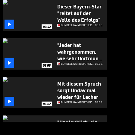
Dieser Bayern-Star
"reitet auf der
Welle des Erfolgs"

BUNDESLIGA MEDIATHEK HIGHLIGHTS
09.08.
00:52
"Jeder hat
wahrgenommen,
wie sehr Dortmund

diesen Transfer
BUNDESLIGA MEDIATHEK HIGHLIGHTS
09.08.
02:08
möchte"
Mit diesem Spruch
sorgt Undav mal
wieder für Lacher

BUNDESLIGA MEDIATHEK HIGHLIGHTS
09.08.
03:02
"Unglaublich, ein
Idol - ich fühle