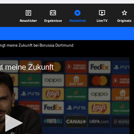





Newsticker
Ergebnisse
Mediathek
Live TV
Originals
ngt meine Zukunft bei Borussia Dortmund
t meine Zukunft
ran hängt meine Zukunft
ssia Dortmund läuft am Saisonende aus.
och nicht in Sicht. Hummels nennt die
06.05.24