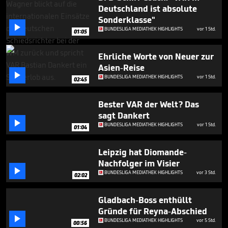
minute,
Deutschland ist absolute
22
Sonderklasse"
seconds

BUNDESLIGA MEDIATHEK HIGHLIGHTS
vor 1 Std.
01:05
Ehrliche Worte von Neuer zur
Asien-Reise

BUNDESLIGA MEDIATHEK HIGHLIGHTS
vor 1 Std.
02:45
Bester VAR der Welt? Das
sagt Dankert

BUNDESLIGA MEDIATHEK HIGHLIGHTS
vor 1 Std.
01:04
Leipzig hat Diomande-
Nachfolger im Visier

BUNDESLIGA MEDIATHEK HIGHLIGHTS
vor 3 Std.
02:02
Gladbach-Boss enthüllt
Gründe für Reyna-Abschied

BUNDESLIGA MEDIATHEK HIGHLIGHTS
vor 5 Std.
00:56