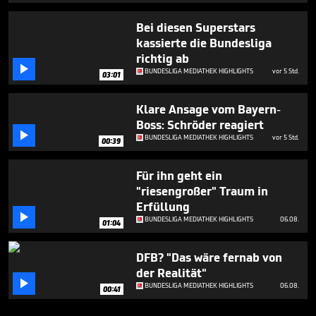
Bei diesen Superstars
kassierte die Bundesliga
richtig ab

BUNDESLIGA MEDIATHEK HIGHLIGHTS
vor 5 Std.
03:01
Klare Ansage vom Bayern-
Boss: Schröder reagiert

BUNDESLIGA MEDIATHEK HIGHLIGHTS
vor 5 Std.
00:39
Für ihn geht ein
"riesengroßer" Traum in
Erfüllung

BUNDESLIGA MEDIATHEK HIGHLIGHTS
06.08.
01:04
DFB? "Das wäre fernab von
der Realität"

BUNDESLIGA MEDIATHEK HIGHLIGHTS
06.08.
00:41