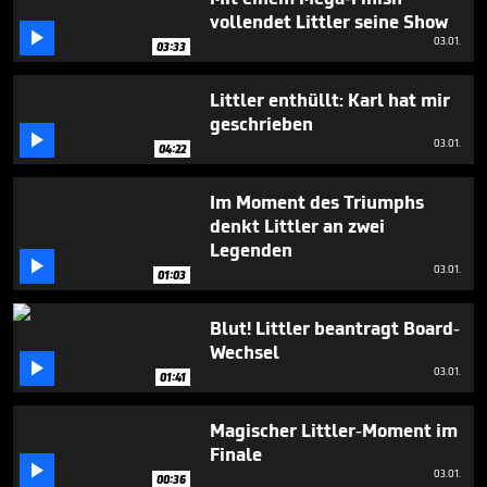
vollendet Littler seine Show

03.01.
03:33
Littler enthüllt: Karl hat mir
geschrieben

03.01.
04:22
Im Moment des Triumphs
denkt Littler an zwei
Legenden

03.01.
01:03
Blut! Littler beantragt Board-
Wechsel

03.01.
01:41
Magischer Littler-Moment im
Finale

03.01.
00:36