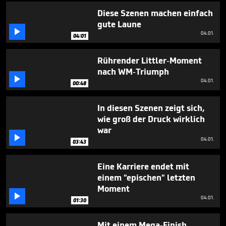
4
Diese Szenen machen einfach
minutes,
43
gute Laune
seconds

04.01.
04:01
Rührender Littler-Moment
nach WM-Triumph

04.01.
00:48
In diesen Szenen zeigt sich,
wie groß der Druck wirklich
war

04.01.
03:43
Eine Karriere endet mit
einem "epischen" letzten
Moment

04.01.
01:30
Mit einem Mega-Finish