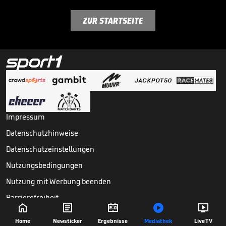
ZUR STARTSEITE
Impressum
Datenschutzhinweise
Datenschutzeinstellungen
Nutzungsbedingungen
Nutzung mit Werbung beenden
Barrierefreiheit





Copyright ©
2026
Sport1 GmbH. Alle Rechte vorbehalten.
Home
Newsticker
Ergebnisse
Mediathek
Live TV