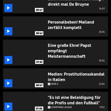
seconds
direkt mal De Bruyne

14.07.
00:47
Personalbeben! Mailand
zerfällt komplett

25.05.
00:42
Eine große Ehre! Papst
empfängt
Meistermannschaft

10.05.
01:02
Medien: Prostitutionsskandal
in Italien

SERIE A
21.04.
00:47
"Es ist eine Beleidigung für
die Profis und den Fußball"

CHAMPIONS LEAGUE
17.02.
01:04