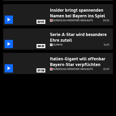
Insider bringt spannenden
Namen bei Bayern ins Spiel

BUNDESLIGA MEDIATHEK HIGHLIGHTS
05.02.
02:55
Serie-A-Star wird besondere
Ehre zuteil

OLYMPIA
14.01.
00:25
Italien-Gigant will offenbar
Bayern-Star verpflichten

BUNDESLIGA MEDIATHEK HIGHLIGHTS
02.01.
01:58