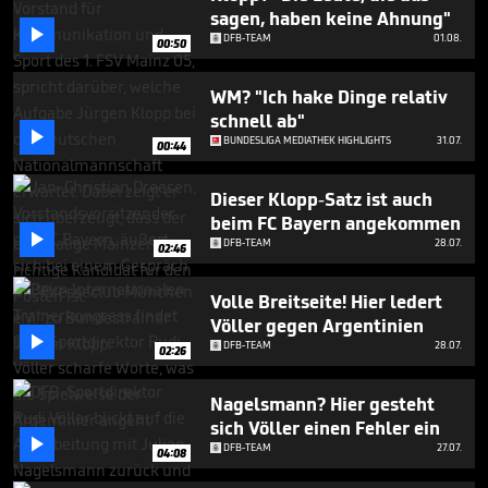
minutes,
sagen, haben keine Ahnung"
31

DFB-TEAM
01.08.
seconds
00:50
WM? "Ich hake Dinge relativ
schnell ab"

BUNDESLIGA MEDIATHEK HIGHLIGHTS
31.07.
00:44
Dieser Klopp-Satz ist auch
beim FC Bayern angekommen

DFB-TEAM
28.07.
02:46
Volle Breitseite! Hier ledert
Völler gegen Argentinien

DFB-TEAM
28.07.
02:26
Nagelsmann? Hier gesteht
sich Völler einen Fehler ein

DFB-TEAM
27.07.
04:08