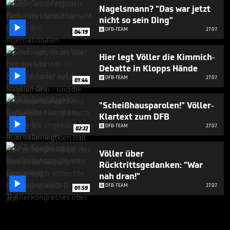
Nagelsmann? "Das war jetzt
nicht so sein Ding"

DFB-TEAM
27.07.
04:19
Hier legt Völler die Kimmich-
Debatte in Klopps Hände

DFB-TEAM
27.07.
01:44
"Scheißhausparolen!" Völler-
Klartext zum DFB

DFB-TEAM
27.07.
02:22
Völler über
Rücktrittsgedanken: "War
nah dran!"

DFB-TEAM
27.07.
01:59