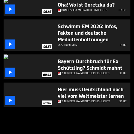
Oha! Wo ist Goretzka da?

BUNDESLIGA MEDIATHEK HIGHLIGHTS
02.08.
00:47
Schwimm-EM 2026: Infos,
Fakten und deutsche
Medaillenhoffnungen

SCHWIMMEN
31.07.

00:57
Bayern-Durchbruch für Ex-
Schützling? Schmidt mahnt

2. BUNDESLIGA MEDIATHEK HIGHLIGHTS
30.07.
00:48
Hier muss Deutschland noch
viel vom Weltmeister lernen

2. BUNDESLIGA MEDIATHEK HIGHLIGHTS
30.07.
01:36