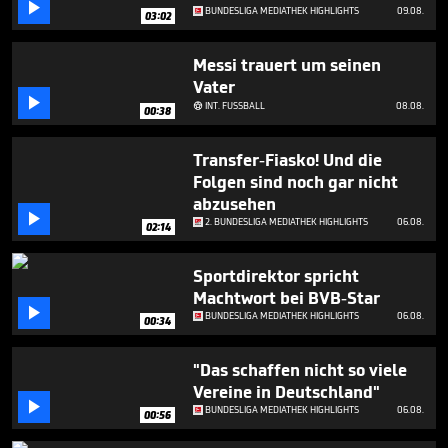

seconds
BUNDESLIGA MEDIATHEK HIGHLIGHTS
09.08.
03:02
Messi trauert um seinen
Vater

INT. FUSSBALL
08.08.

00:38
Transfer-Fiasko! Und die
Folgen sind noch gar nicht
abzusehen

2. BUNDESLIGA MEDIATHEK HIGHLIGHTS
06.08.
02:14
Sportdirektor spricht
Machtwort bei BVB-Star

BUNDESLIGA MEDIATHEK HIGHLIGHTS
06.08.
00:34
"Das schaffen nicht so viele
Vereine in Deutschland"

BUNDESLIGA MEDIATHEK HIGHLIGHTS
06.08.
00:56