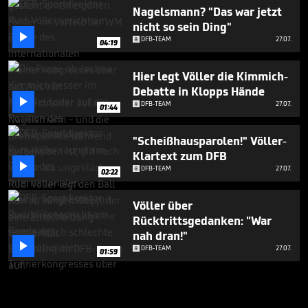
Nagelsmann? "Das war jetzt
nicht so sein Ding"

DFB-TEAM
27.07.
04:19
Hier legt Völler die Kimmich-
Debatte in Klopps Hände

DFB-TEAM
27.07.
01:44
"Scheißhausparolen!" Völler-
Klartext zum DFB

DFB-TEAM
27.07.
02:22
Völler über
Rücktrittsgedanken: "War
nah dran!"

DFB-TEAM
27.07.
01:59