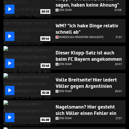
minute,
sagen, haben keine Ahnung"
54

DFB-TEAM
01.08.
seconds
00:50
WM? "Ich hake Dinge relativ
schnell ab"

BUNDESLIGA MEDIATHEK HIGHLIGHTS
31.07.
00:44
Dieser Klopp-Satz ist auch
beim FC Bayern angekommen

DFB-TEAM
28.07.
02:46
Volle Breitseite! Hier ledert
Völler gegen Argentinien

DFB-TEAM
28.07.
02:26
Nagelsmann? Hier gesteht
sich Völler einen Fehler ein

DFB-TEAM
27.07.
04:08