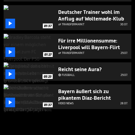
Deutscher Trainer wohl im
Anflug auf Woltemade-Klub

TRANSFERMARKT
30.07.

01:37
Für irre Millionensumme:
Liverpool will Bayern-Flirt

TRANSFERMARKT
29.07.

01:27
Reicht seine Aura?

FUSSBALL
29.07.

05:23
Bayern äußert sich zu
pikantem Díaz-Bericht

VIDEO NEWS
28.07.
01:37