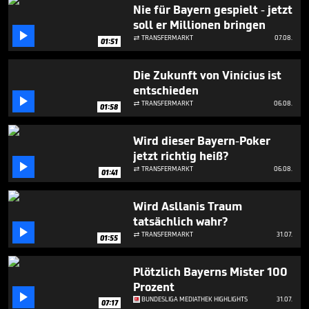
minute,
Nie für Bayern gespielt - jetzt
22
soll er Millionen bringen
seconds

TRANSFERMARKT
07.08.

01:51
Die Zukunft von Vinícius ist
entschieden

TRANSFERMARKT
06.08.

01:58
Wird dieser Bayern-Poker
jetzt richtig heiß?

TRANSFERMARKT
06.08.

01:41
Wird Asllanis Traum
tatsächlich wahr?

TRANSFERMARKT
31.07.

01:55
Plötzlich Bayerns Mister 100
Prozent

BUNDESLIGA MEDIATHEK HIGHLIGHTS
31.07.
07:17