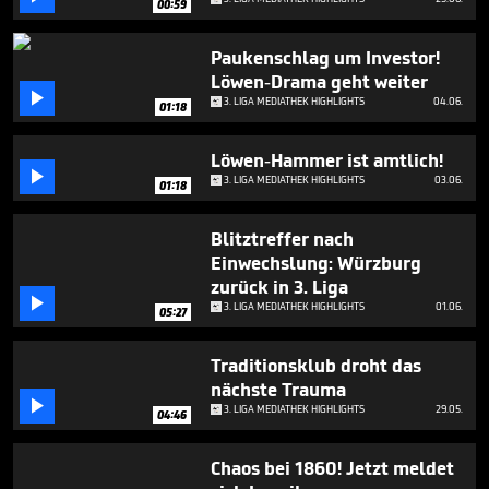
00:59
minutes,
58
seconds
Paukenschlag um Investor!
Löwen-Drama geht weiter

3. LIGA MEDIATHEK HIGHLIGHTS
04.06.
01:18
Löwen-Hammer ist amtlich!

3. LIGA MEDIATHEK HIGHLIGHTS
03.06.
01:18
Blitztreffer nach
Einwechslung: Würzburg
zurück in 3. Liga

3. LIGA MEDIATHEK HIGHLIGHTS
01.06.
05:27
Traditionsklub droht das
nächste Trauma

3. LIGA MEDIATHEK HIGHLIGHTS
29.05.
04:46
Chaos bei 1860! Jetzt meldet