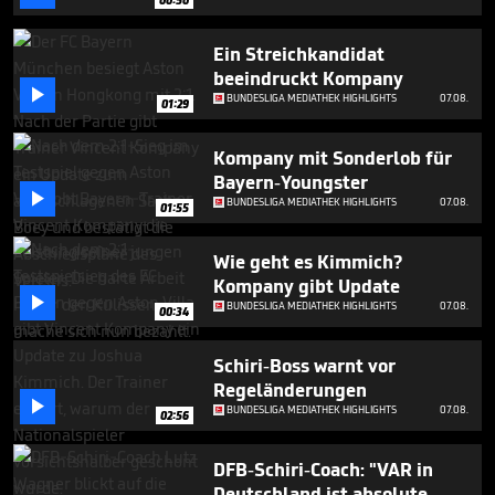
minutes,
36
seconds
Ein Streichkandidat
beeindruckt Kompany

BUNDESLIGA MEDIATHEK HIGHLIGHTS
07.08.
01:29
Kompany mit Sonderlob für
Bayern-Youngster

BUNDESLIGA MEDIATHEK HIGHLIGHTS
07.08.
01:55
Wie geht es Kimmich?
Kompany gibt Update

BUNDESLIGA MEDIATHEK HIGHLIGHTS
07.08.
00:34
Schiri-Boss warnt vor
Regeländerungen

BUNDESLIGA MEDIATHEK HIGHLIGHTS
07.08.
02:56
DFB-Schiri-Coach: "VAR in
Deutschland ist absolute