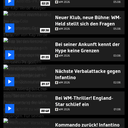

seconds
WM 2026
05.08.
02:25
Neuer Klub, neue Bühne: WM-
Held stellt sich den Fragen

WM 2026
05.08.
00:36
Bei seiner Ankunft kennt der
Hype keine Grenzen

WM 2026
03.08.
01:35
Nächste Verbalattacke gegen
Infantino

WM 2026
02.08.
01:37
Bei WM-Thriller! England-
Star schlief ein

WM 2026
01.08.
00:48
Kommando zurück! Infantino