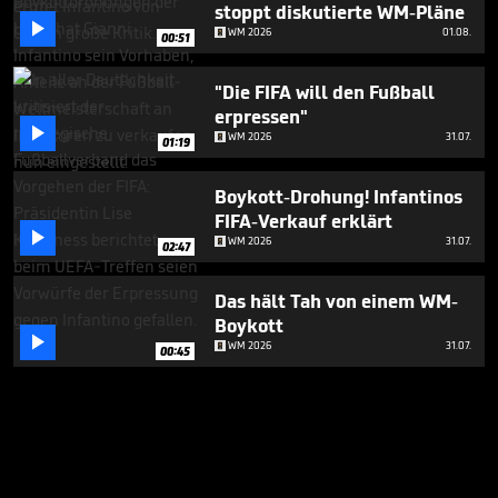
stoppt diskutierte WM-Pläne

WM 2026
01.08.
00:51
"Die FIFA will den Fußball
erpressen"

WM 2026
31.07.
01:19
Boykott-Drohung! Infantinos
FIFA-Verkauf erklärt

WM 2026
31.07.
02:47
Das hält Tah von einem WM-
Boykott

WM 2026
31.07.
00:45