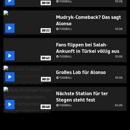

FUSSBALL
05.08.

00:50
Mudryk-Comeback? Das sagt
Alonso

FUSSBALL
05.08.

00:33
Fans flippen bei Salah-
Ankunft in Türkei völlig aus

FUSSBALL
05.08.

00:43
Großes Lob für Alonso

FUSSBALL
05.08.

00:23
Nächste Station für ter
Stegen steht fest

FUSSBALL
04.08.

00:40