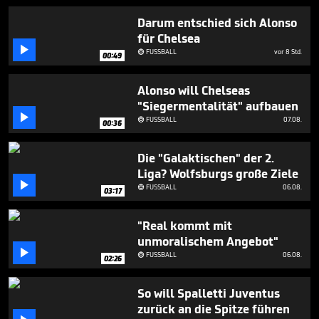
1
minute,
Darum entschied sich Alonso
25
für Chelsea
seconds

FUSSBALL
vor 8 Std.

00:49
Alonso will Chelseas
"Siegermentalität" aufbauen

FUSSBALL
07.08.

00:36
Die "Galaktischen" der 2.
Liga? Wolfsburgs große Ziele

FUSSBALL
06.08.

03:17
"Real kommt mit
unmoralischem Angebot"

FUSSBALL
06.08.

02:26
So will Spalletti Juventus
zurück an die Spitze führen