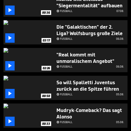
1
"Siegermentalität" aufbauen
minute,

FUSSBALL
07.08.

24
00:36
seconds
Die "Galaktischen" der 2.
Liga? Wolfsburgs große Ziele

FUSSBALL
06.08.

03:17
"Real kommt mit
unmoralischem Angebot"

FUSSBALL
06.08.

02:26
So will Spalletti Juventus
zurück an die Spitze führen

FUSSBALL
05.08.

00:50
Mudryk-Comeback? Das sagt
Alonso

FUSSBALL
05.08.

00:33