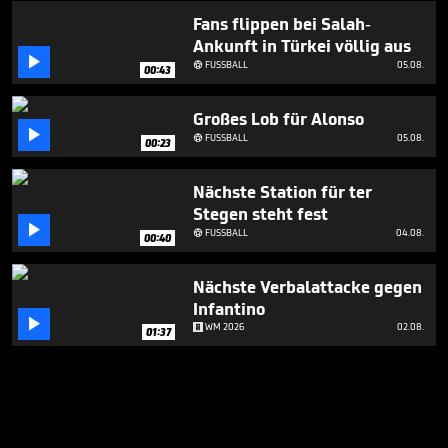
Fans flippen bei Salah-
Ankunft in Türkei völlig aus

FUSSBALL
05.08.

00:43
Großes Lob für Alonso

FUSSBALL
05.08.

00:23
Nächste Station für ter
Stegen steht fest

FUSSBALL
04.08.

00:40
Nächste Verbalattacke gegen
Infantino

WM 2026
02.08.
01:37