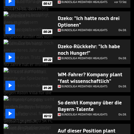

seconds
BUNDESLIGA MEDIATHEK HIGHLIGHTS
vor 13 Std.
00:47
Dzeko: "Ich hatte noch drei
Optionen"

BUNDESLIGA MEDIATHEK HIGHLIGHTS
04.08.
00:28
Dzeko-Rückkehr: "Ich habe
noch Hunger!"

BUNDESLIGA MEDIATHEK HIGHLIGHTS
04.08.
01:22
WM-Fahrer? Kompany plant
"fast wissenschaftlich"

BUNDESLIGA MEDIATHEK HIGHLIGHTS
04.08.
01:20
So denkt Kompany über die
Bayern-Talente

BUNDESLIGA MEDIATHEK HIGHLIGHTS
04.08.
02:12
Auf dieser Position plant