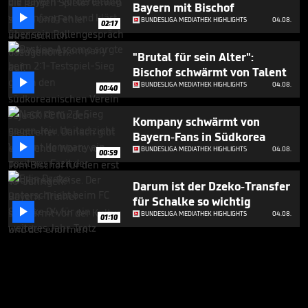
Bayern mit Bischof

BUNDESLIGA MEDIATHEK HIGHLIGHTS
04.08.
02:17
"Brutal für sein Alter":
Bischof schwärmt von Talent

BUNDESLIGA MEDIATHEK HIGHLIGHTS
04.08.
00:40
Kompany schwärmt von
Bayern-Fans in Südkorea

BUNDESLIGA MEDIATHEK HIGHLIGHTS
04.08.
00:59
Darum ist der Dzeko-Transfer
für Schalke so wichtig

BUNDESLIGA MEDIATHEK HIGHLIGHTS
04.08.
01:10