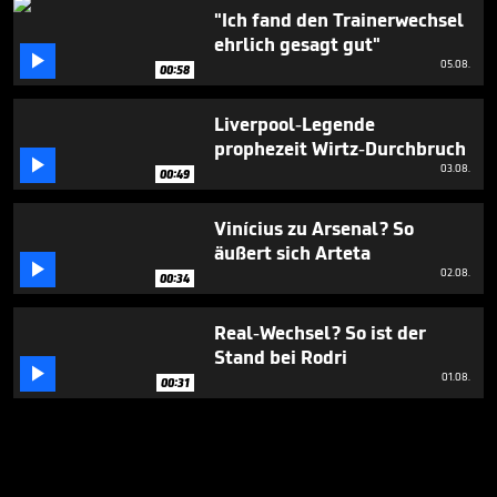
"Ich fand den Trainerwechsel
ehrlich gesagt gut"

05.08.
00:58
Liverpool-Legende
prophezeit Wirtz-Durchbruch

03.08.
00:49
Vinícius zu Arsenal? So
äußert sich Arteta

02.08.
00:34
Real-Wechsel? So ist der
Stand bei Rodri

01.08.
00:31