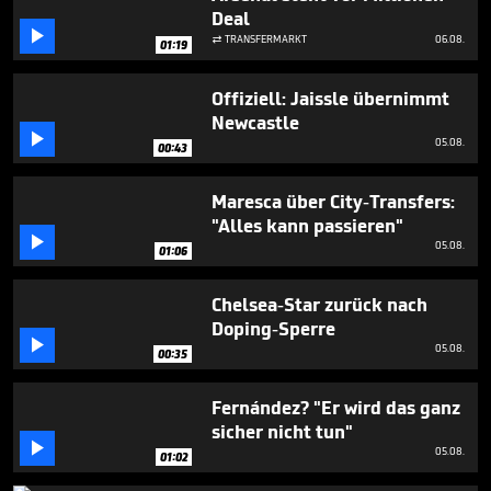
minute,
Deal
34

TRANSFERMARKT
06.08.
seconds

01:19
Offiziell: Jaissle übernimmt
Newcastle

05.08.
00:43
Maresca über City-Transfers:
"Alles kann passieren"

05.08.
01:06
Chelsea-Star zurück nach
Doping-Sperre

05.08.
00:35
Fernández? "Er wird das ganz
sicher nicht tun"

05.08.
01:02