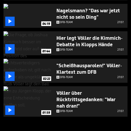
Nagelsmann? "Das war jetzt
nicht so sein Ding"

DFB-TEAM
27.07.
04:19
Hier legt Völler die Kimmich-
Debatte in Klopps Hände

DFB-TEAM
27.07.
01:44
"Scheißhausparolen!" Völler-
Klartext zum DFB

DFB-TEAM
27.07.
02:22
Völler über
Rücktrittsgedanken: "War
nah dran!"

DFB-TEAM
27.07.
01:59