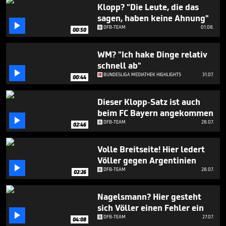
1
Klopp? "Die Leute, die das
minute,
sagen, haben keine Ahnung"
33

DFB-TEAM
01.08.
seconds
00:50
WM? "Ich hake Dinge relativ
schnell ab"

BUNDESLIGA MEDIATHEK HIGHLIGHTS
31.07.
00:44
Dieser Klopp-Satz ist auch
beim FC Bayern angekommen

DFB-TEAM
28.07.
02:46
Volle Breitseite! Hier ledert
Völler gegen Argentinien

DFB-TEAM
28.07.
02:26
Nagelsmann? Hier gesteht
sich Völler einen Fehler ein

DFB-TEAM
27.07.
04:08