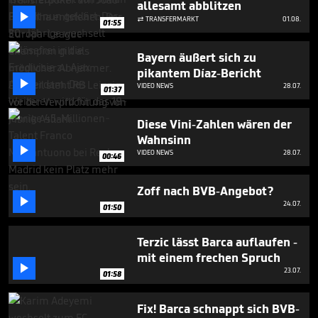
allesamt abblitzen
minute,

0
TRANSFERMARKT
01.08.

01:55
Bayern äußert sich zu
pikantem Díaz-Bericht

VIDEO NEWS
28.07.
01:37
Diese Vini-Zahlen wären der
Wahnsinn

VIDEO NEWS
28.07.
00:46
Zoff nach BVB-Angebot?

24.07.
01:50
Terzic lässt Barca auflaufen -
mit einem frechen Spruch

23.07.
01:58
Fix! Barca schnappt sich BVB-