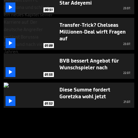
Star Adeyemi

23.07.
00:51
Transfer-Trick? Chelseas
Millionen-Deal wirft Fragen
auf

23.07.
01:09
BVB bessert Angebot für
Wunschspieler nach

22.07.
01:55
Diese Summe fordert
Goretzka wohl jetzt

21.07.
01:53