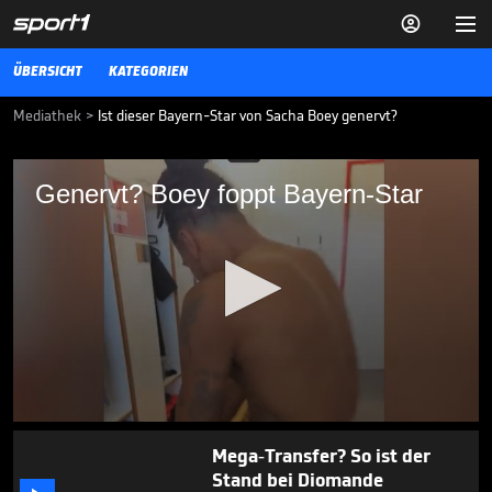


ÜBERSICHT
KATEGORIEN
Mediathek
>
Ist dieser Bayern-Star von Sacha Boey genervt?
Genervt? Boey foppt Bayern-Star
Genervt? Boey foppt Bayern-Star
Sacha Boey hat seinen Spaß, indem er seinen Teamkollegen Michael
Olise in den Mittelpunkt seiner Snapchat-Stories stellt. Der findet
das eher weniger lustig.
BUNDESLIGA MEDIATHEK HIGHLIGHTS
07.08.25
El Mala und der BVB? "Es ist
ein offenes Geheimnis"

BUNDESLIGA MEDIATHEK HIGHLIGHTS
05.08.
01:22
0
seconds
Mega-Transfer? So ist der
of
Stand bei Diomande
1