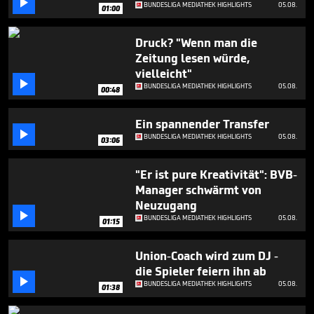

minute,
BUNDESLIGA MEDIATHEK HIGHLIGHTS
05.08.
01:00
6
seconds
Druck? "Wenn man die
Zeitung lesen würde,
vielleicht"

BUNDESLIGA MEDIATHEK HIGHLIGHTS
05.08.
00:48
Ein spannender Transfer

BUNDESLIGA MEDIATHEK HIGHLIGHTS
05.08.
03:06
"Er ist pure Kreativität": BVB-
Manager schwärmt von
Neuzugang

BUNDESLIGA MEDIATHEK HIGHLIGHTS
05.08.
01:15
Union-Coach wird zum DJ -
die Spieler feiern ihn ab

BUNDESLIGA MEDIATHEK HIGHLIGHTS
05.08.
01:38